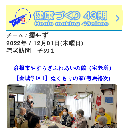
癒4-ず
チーム：
2022年 / 12月01日(木曜日)
宅老訪問 その１
彦根市やすらぎふれあいの館（宅老所）
【金城学区1】ぬくもりの家(有馬裕次)