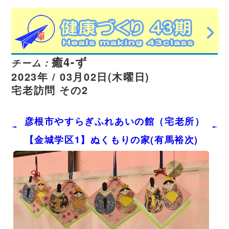
癒4-ず
チーム：
2023年 / 03月02日(木曜日)
宅老訪問 その2
彦根市やすらぎふれあいの館（宅老所）
【金城学区1】ぬくもりの家(有馬裕次)