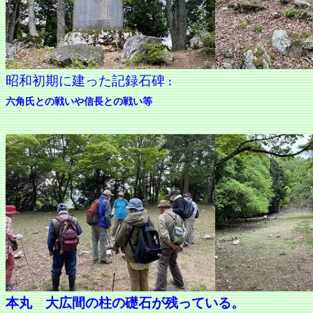
昭和初期に建った記録石碑
：
六角氏との戦いや信長との戦い等
本丸 大広間の柱の礎石が残っている。